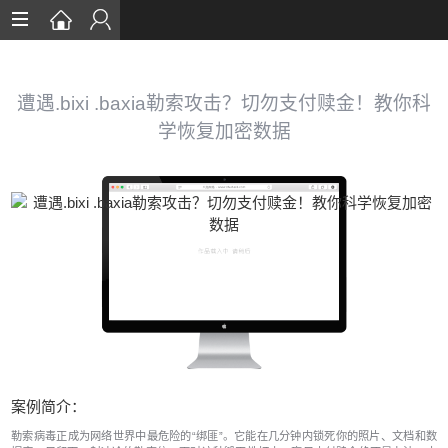
首页
数据恢复
遭遇.bixi .baxia勒索攻击？切勿支付赎金！教你科
学恢复加密数据
恢复案例
数据库恢复
安全知识
服务流程
关于我们
案例简介：
勒索病毒正成为网络世界中最危险的“绑匪”。它能在几分钟内锁死你的照片、文档和数