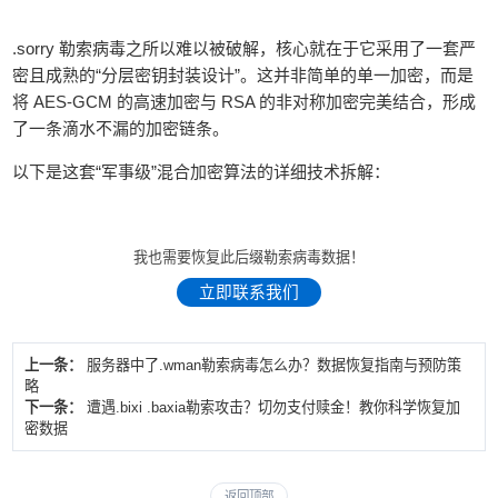
.sorry 勒索病毒之所以难以被破解，核心就在于它采用了一套严
密且成熟的“分层密钥封装设计”。这并非简单的单一加密，而是
将 AES-GCM 的高速加密与 RSA 的非对称加密完美结合，形成
了一条滴水不漏的加密链条。
以下是这套“军事级”混合加密算法的详细技术拆解：
我也需要恢复此后缀勒索病毒数据！
立即联系我们
上一条：
服务器中了.wman勒索病毒怎么办？数据恢复指南与预防策
略
下一条：
遭遇.bixi .baxia勒索攻击？切勿支付赎金！教你科学恢复加
密数据
返回顶部