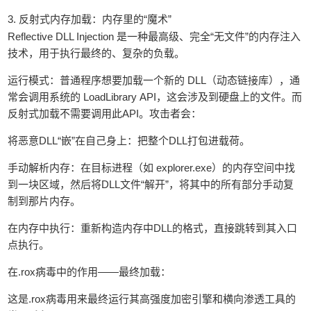
‌3. 反射式内存加载：内存里的“魔术”‌
Reflective DLL Injection 是一种最高级、完全“无文件”的内存注入
技术，用于执行最终的、复杂的负载。
‌运行模式‌：普通程序想要加载一个新的 DLL（动态链接库），通
常会调用系统的 LoadLibrary API，这会涉及到硬盘上的文件。而
反射式加载不需要调用此API。攻击者会：
‌将恶意DLL“嵌”在自己身上‌：把整个DLL打包进载荷。
‌手动解析内存‌：在目标进程（如 explorer.exe）的内存空间中找
到一块区域，然后将DLL文件“解开”，将其中的所有部分手动复
制到那片内存。
‌在内存中执行‌：重新构造内存中DLL的格式，直接跳转到其入口
点执行。
‌在.rox病毒中的作用——最终加载‌：
这是.rox病毒用来‌最终运行其高强度加密引擎和横向渗透工具‌的