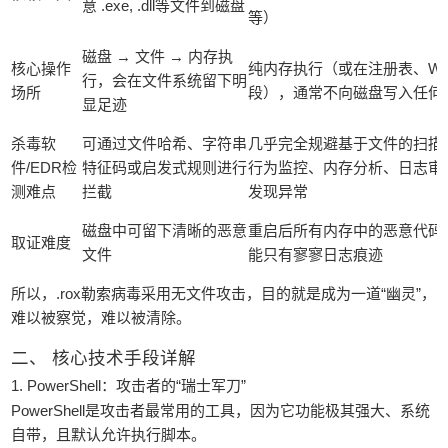
意 .exe, .dll等文件到磁盘
等）
‌磁盘 → 文件 → 内存执
‌核心操作
‌纯内存执行‌（或在注册表、W
行‌，会在文件系统留下明
场所‌
段），通常不向磁盘写入任何
显足迹
‌杀毒软
可通过文件哈希、字符串
‌几乎完全规避基于文件的扫描‌
件/EDR检
特征码或启发式规则进行
行为监控、内存分析、日志审
测难点‌
拦截
发现异常
磁盘中可留下清晰的恶意
‌重启后所有内存中的恶意代码
‌取证难度‌
文件
能只有寥寥日志痕迹
‌所以，.rox勒索病毒采用无文件攻击，目的就是成为一道“幽灵”，
难以被察觉，难以被清除。‌
‌二、 核心技术手段详解‌
‌1. PowerShell：攻击者的“瑞士军刀”‌
PowerShell是攻击者最常用的工具，因为它功能极其强大、系统
自带，且默认允许执行脚本。