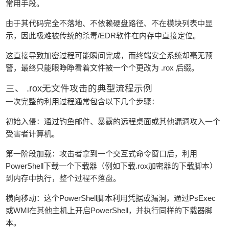
常用手段。
由于其代码完全‌不落地、不依赖硬盘路径、不在模块列表中显
示‌，因此极难被传统的杀毒/EDR软件在内存中直接定位。
这直接导致加密过程可能瞬间完成，而终端安全系统却毫无预
警，最终只能眼睁睁看着文件被一个个更改为 .rox 后缀。
‌三、 .rox无文件攻击的典型流程示例‌
一次完整的利用过程通常包含以下几个步骤：
‌初始入侵‌：通过钓鱼邮件、暴露的远程桌面或其他漏洞攻入一个
受害者计算机。
‌第一阶段加载‌：攻击者拿到一个交互式命令窗口后，利用‌
PowerShell‌下载一个下载器（例如下载.rox加密器的下载脚本）
到内存中执行，整个过程不落盘。
‌横向移动‌：这个PowerShell脚本利用凭据或漏洞，通过PsExec
或WMI在其他主机上‌开启PowerShell，并执行同样的下载器脚
本‌。