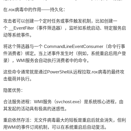
‌在.rox病毒中的作用——持久化‌：
攻击者可以创建一个‌定时任务或事件触发机制‌，比如创建一
个 __EventFilter（事件筛选器），监听如‌系统启动‌、‌特定服务启
动‌等系统事件。
将这个筛选器与一个 CommandLineEventConsumer（命令行事
件消费者）绑定。当上述事件发生时（例如，系统重启后用户登
录），WMI服务会自动执行消费者中的命令。
这些命令通常就是通过PowerShell从远程拉取.rox病毒的最终攻
击载荷并执行。
‌隐匿优势‌：
‌合法服务进程‌：WMI服务（svchost.exe）是系统核心进程，由
其发起的活动具有极高的迷惑性。
‌重启依然存活‌：无文件病毒最大的短板是重启后就会消失，但利
用WMI的事件订阅机制，可以在系统重启后‌自动复活‌。