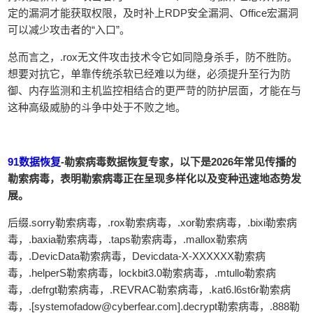
定的漏洞才能获取权限，及时补上RDP安全漏洞、Office宏漏洞
可以减少攻击者的“入口”。
总而言之，.rox无文件攻击技术令它如同隐身杀手，防不胜防。
想要对抗它，单靠传统杀软已经难以为继，必须提升至‌行为防
御、内存监测和主机监控‌相结合的更严苛的防护层面，才能在与
这种高级威胁的斗争中处于不败之地。
91数据恢复
-勒索病毒数据恢复专家，以下是2026年常见传播的
勒索病毒，表明勒索病毒正在呈现多样化以及变种迅速地态势发
展。
后缀.sorry勒索病毒，.rox勒索病毒，.xor勒索病毒，.bixi勒索病
毒，.baxia勒索病毒，.taps勒索病毒，.mallox勒索病
毒，.DevicData勒索病毒，Devicdata-X-XXXXXX勒索病
毒，.helperS勒索病毒，lockbit3.0勒索病毒，.mtullo勒索病
毒，.defrgt勒索病毒，.REVRAC勒索病毒，.kat6.l6st6r勒索病
毒，.[systemofadow@cyberfear.com].decrypt勒索病毒，.888勒