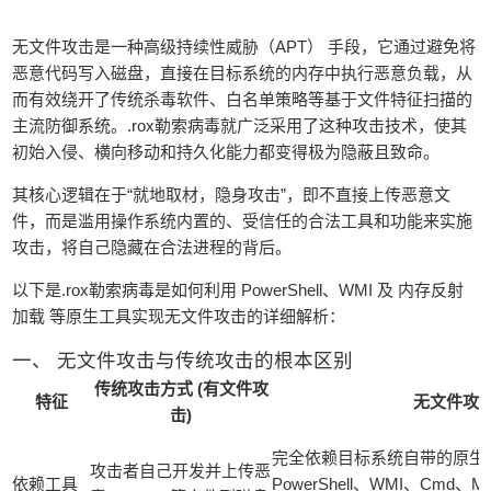
无文件攻击是一种‌高级持续性威胁（APT）‌ 手段，它通过避免将
恶意代码写入磁盘，直接‌在目标系统的内存中执行恶意负载‌，从
而有效绕开了传统杀毒软件、白名单策略等基于文件特征扫描的
主流防御系统。.rox勒索病毒就广泛采用了这种攻击技术，使其
初始入侵、横向移动和持久化能力都变得‌极为隐蔽且致命‌。
其核心逻辑在于‌“就地取材，隐身攻击”‌，即不直接上传恶意文
件，而是滥用操作系统内置的、受信任的合法工具和功能来实施
攻击，将自己隐藏在合法进程的背后。
以下是.rox勒索病毒是如何利用 ‌PowerShell‌、‌WMI‌ 及 ‌内存反射
加载‌ 等原生工具实现无文件攻击的详细解析：
‌一、 无文件攻击与传统攻击的根本区别‌
传统攻击方式 (有文件攻
特征
无文件攻
击)
‌完全依赖目标系统自带的原生
攻击者自己开发并上传恶
‌依赖工具‌
PowerShell、WMI、Cmd、MS