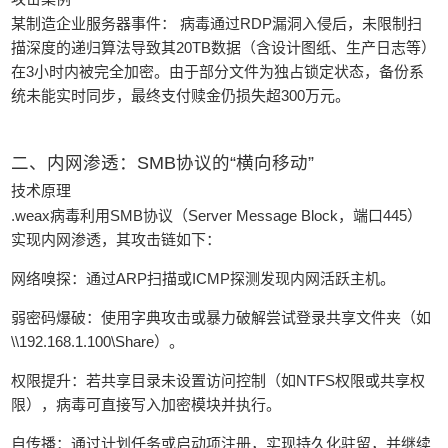
某制造企业服务器事件： 病毒通过RDP漏洞入侵后，未限制扫
描深度的递归算法导致其20TB数据（含设计图纸、生产日志等）
在3小时内被完全加密。由于部分文件为独占锁定状态，备份系
统未能实时同步，最终支付赎金仍损失超300万元。
二、内网渗透：SMB协议的“横向移动”
技术原理
.weax病毒利用SMB协议（Server Message Block，端口445）
实现内网渗透，其攻击链如下：
网络嗅探：通过ARP扫描或ICMP探测发现内网活跃主机。
弱密码爆破：使用字典攻击或暴力破解尝试登录共享文件夹（如
\\192.168.1.100\Share）。
权限提升：若共享目录未设置访问控制（如NTFS权限或共享权
限），病毒可直接写入加密模块并执行。
自传播：通过计划任务或启动项注册，实现持久化驻留，并继续