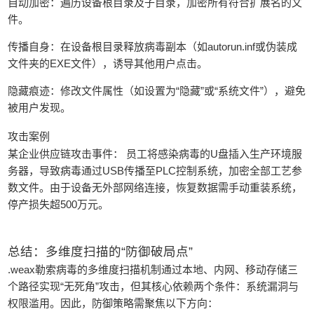
自动加密：遍历设备根目录及子目录，加密所有符合扩展名的文
件。
传播自身：在设备根目录释放病毒副本（如autorun.inf或伪装成
文件夹的EXE文件），诱导其他用户点击。
隐藏痕迹：修改文件属性（如设置为“隐藏”或“系统文件”），避免
被用户发现。
攻击案例
某企业供应链攻击事件： 员工将感染病毒的U盘插入生产环境服
务器，导致病毒通过USB传播至PLC控制系统，加密全部工艺参
数文件。由于设备无外部网络连接，恢复数据需手动重装系统，
停产损失超500万元。
总结：多维度扫描的“防御破局点”
.weax勒索病毒的多维度扫描机制通过本地、内网、移动存储三
个路径实现“无死角”攻击，但其核心依赖两个条件：系统漏洞与
权限滥用。因此，防御策略需聚焦以下方向：