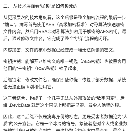
二、 从技术层面看“枷锁”是如何锁死的
从更深层次的技术角度看，这个后缀是整个加密流程的最后一步
“确认”。病毒首先使用AES（高级加密标准）对称算法快速加密
文件内容，然后用RSA非对称算法加密用于解密的AES密钥。最
后，通过修改文件名，它完成了整个“绑架”流程的闭环。
内容加密：文件的核心数据已经变成一堆无法解读的密文。
密钥控制：能解开这堆密文的唯一钥匙（AES密钥）也被黑客用
他们的“主密钥”（RSA私钥）锁了起来。
后缀锁定：修改文件名，确保即使你侥幸恢复了部分数据，系统
也无法正确识别和使用它。
这三者结合，构成了一个几乎无法从外部攻破的“数字囚笼”。后
缀 .DevicData 就是这个囚笼上那把最显眼、最令人绝望的锁。
因此，这个后缀不仅是病毒身份的标志，更是受害者数据沦为“人
质”的公开宣告。它是一个冰冷的符号，象征着您对个人或企业数
据的控制权已被彻底剥夺，是这场数字绑架案中最直观、最令人