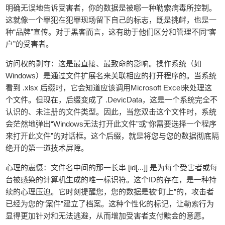
明确无误地告诉受害者，你的数据是被哪一种勒索病毒所控制。
这就像一个罪犯在犯罪现场留下自己的标志，既是挑衅，也是一
种“品牌”宣传。对于黑客而言，这有助于他们区分和管理不同“客
户”的受害者。
访问权的剥夺：这是最直接、最致命的影响。操作系统（如
Windows）是通过文件扩展名来关联相应的打开程序的。当系统
看到 .xlsx 后缀时，它会知道应该调用Microsoft Excel来处理这
个文件。但现在，后缀变成了 .DevicData，这是一个系统完全不
认识的、未注册的文件类型。因此，当您双击这个文件时，系统
会茫然地弹出“Windows无法打开此文件”或“你需要选择一个程序
来打开此文件”的对话框。这个后缀，就是将您与您的数据彻底隔
绝开的第一道技术屏障。
心理的震慑：文件名中间的那一长串 [id[...]] 是为每个受害者或每
台被感染的计算机生成的唯一标识符。这个ID的存在，是一种持
续的心理压迫。它时刻提醒您，您的数据是被“盯上”的，攻击者
已经为您的“案件”建立了档案。这种个性化的标记，让勒索行为
显得更加针对和无法逃避，从而增加受害者支付赎金的意愿。