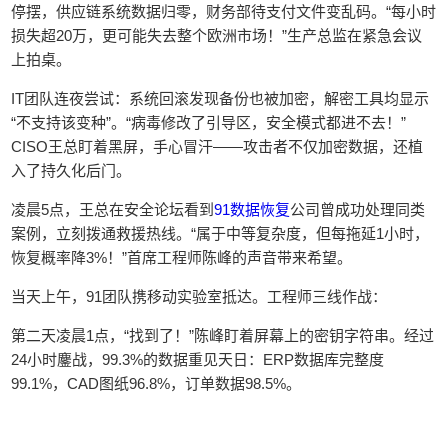
停摆，供应链系统数据归零，财务部待支付文件变乱码。“每小时
损失超20万，更可能失去整个欧洲市场！”生产总监在紧急会议
上拍桌。
IT团队连夜尝试：系统回滚发现备份也被加密，解密工具均显示
“不支持该变种”。“病毒修改了引导区，安全模式都进不去！”
CISO王总盯着黑屏，手心冒汗——攻击者不仅加密数据，还植
入了持久化后门。
凌晨5点，王总在安全论坛看到
91数据恢复
公司曾成功处理同类
案例，立刻拨通救援热线。“属于中等复杂度，但每拖延1小时，
恢复概率降3%！”首席工程师陈峰的声音带来希望。
当天上午，91团队携移动实验室抵达。工程师三线作战：
第二天凌晨1点，“找到了！”陈峰盯着屏幕上的密钥字符串。经过
24小时鏖战，99.3%的数据重见天日：ERP数据库完整度
99.1%，CAD图纸96.8%，订单数据98.5%。