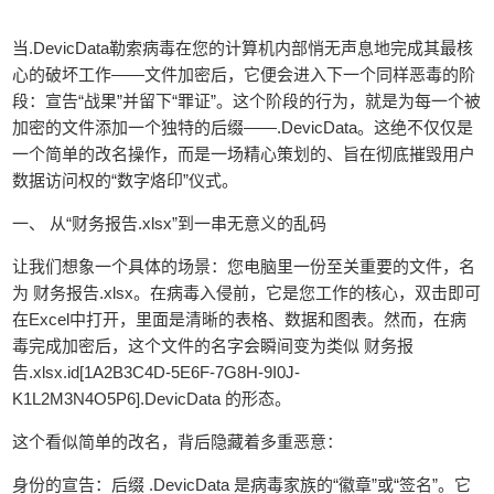
当.DevicData勒索病毒在您的计算机内部悄无声息地完成其最核
心的破坏工作——文件加密后，它便会进入下一个同样恶毒的阶
段：宣告“战果”并留下“罪证”。这个阶段的行为，就是为每一个被
加密的文件添加一个独特的后缀——.DevicData。这绝不仅仅是
一个简单的改名操作，而是一场精心策划的、旨在彻底摧毁用户
数据访问权的“数字烙印”仪式。
一、 从“财务报告.xlsx”到一串无意义的乱码
让我们想象一个具体的场景：您电脑里一份至关重要的文件，名
为 财务报告.xlsx。在病毒入侵前，它是您工作的核心，双击即可
在Excel中打开，里面是清晰的表格、数据和图表。然而，在病
毒完成加密后，这个文件的名字会瞬间变为类似 财务报
告.xlsx.id[1A2B3C4D-5E6F-7G8H-9I0J-
K1L2M3N4O5P6].DevicData 的形态。
这个看似简单的改名，背后隐藏着多重恶意：
身份的宣告：后缀 .DevicData 是病毒家族的“徽章”或“签名”。它