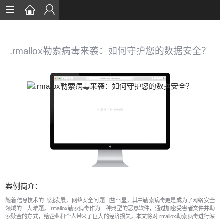
首页
数据恢复
.rmallox勒索病毒来袭：如何守护您的数据安全？
恢复案例
数据库恢复
安全知识
服务流程
关于我们
案例简介：
随着信息技术的飞速发展，网络安全问题日益凸显，其中勒索病毒更是成为了网络安全
领域的一大难题。.rmallox勒索病毒作为一种典型的恶意软件，通过加密受害者文件并勒
索赎金的方式，给企业和个人带来了巨大的经济损失。本文将对.rmallox勒索病毒进行深