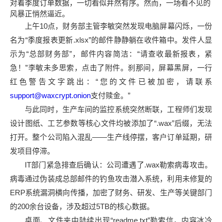
对着季度订单数据，一切看似井然有序。然而，一场看不见的
风暴正悄然逼近。
上午10点，财务部主管李敏突然发现电脑屏幕闪烁，一份
名为“季度报表更新.xlsx”的邮件静静躺在收件箱中。发件人显
示为“总部财务部”，邮件内容简洁：“请查收最新报表，紧
急！”李敏未多思索，点击了附件。刹那间，屏幕黑屏，一行
红色警告文字跳出：“您的文件已被加密，请联系
support@waxcrypt.onion
支付赎金。”
与此同时，生产车间的监控系统突然断联，工程师们发现
设计图纸、工艺参数等核心文件均被添加了“.wax”后缀，无法
打开。整个公司陷入混乱——生产线停摆，客户订单延期，研
发项目停滞。
IT部门紧急排查后确认：公司遭遇了.wax勒索病毒攻击。
病毒通过伪装成总部邮件的钓鱼攻击潜入系统，利用未修复的
ERP系统漏洞横向传播，加密了财务、研发、生产等关键部门
的200余台设备，涉及超过5TB的核心数据。
桌面、文件夹中陆续出现“readme.txt”勒索信，内容冰冷