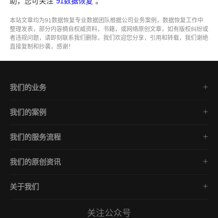
助，您可关注“
91数据恢复
”。
本站文章均为91数据恢复专业数据团队根据公司业务案例，数据恢复工作中
整理发表，部分内容摘自权威资料，书籍，或网络原创文章，如有版权纠纷或
者违规问题，请即刻联系我们删除，我们欢迎您分享，引用和转载，我们谢绝
直接复制和抄袭，感谢！
我们的业务
勒索病毒数据恢复
我们的案例
勒索病毒数据解密
Phobos家族
数据库修复
我们的服务流程
GlobeImposter家族
中毒数据库解密
免费咨询/数据诊断分析
Mallox家族
企业安全防护
我们的原创资讯
评估报价/数据恢复方案
Makop家族
勒索病毒数据恢复
确认下单/签订合同
lockbit家族
关于我们
勒索病毒数据解密
开始数据恢复专业施工
关于我们
数据库修复
数据验收/安全防御方案
关注公众号