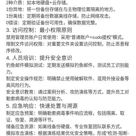
2种介质：如本地硬盘+云存储。
1份异地：将一份备份存储在与主物理位置隔离的地方。
1份离线：定期将备份数据离线存储，防止网络攻击。
0错误：定期验证备份可用性，确保数据完整。
3. 访问控制：最小权限原则
禁用管理员账户日常使用：采用“普通账户+sudo提权”模式。
限制文件访问权限：对重要文件夹设置访问控制，防止恶意程
序修改。
4. 人员培训：提升安全意识
钓鱼邮件模拟测试：定期发送模拟钓鱼邮件，测试员工识别能
力。
制定安全操作规范：明确禁止使用破解软件、混用外接设备等
高风险行为。
安全意识教育：通过案例分析、攻防演练等方式，提升员工对
勒索病毒的认知与防范能力。
5. 应急响应：快速处置与溯源
制定应急预案：明确勒索病毒事件响应流程，包括隔离、取
证、恢复、溯源等环节。
储备应急资源：如离线备份硬盘、专业恢复团队联系方式。
模拟攻击演练：根据演练结果优化安全策略，形成“检测-阻断-