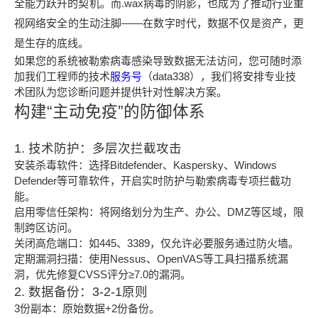
全能力跃升的契机。而.wax病毒的阴影，也成为了推动行业重
视网络安全的生动注脚——在数字时代，数据不仅是资产，更
是生存的底线。
如果您的系统被勒索病毒感染导致数据无法访问，您可随时添
加我们工程师的技术
服务号
（data338），我们将安排专业技
术团队为您诊断问题并提供针对性解决方案。
构建“主动免疫”的防御体系
1. 技术防护：多层次拦截攻击
安装杀毒软件：选择Bitdefender、Kaspersky、Windows
Defender等可靠软件，开启实时防护与勒索病毒专项拦截功
能。
启用零信任架构：将网络划分为生产、办公、DMZ等区域，限
制跨区访问。
关闭高危端口：如445、3389，仅允许必要服务通过防火墙。
定期漏洞扫描：使用Nessus、OpenVAS等工具扫描系统漏
洞，优先修复CVSS评分≥7.0的漏洞。
2. 数据备份：3-2-1原则
3份副本：原始数据+2份备份。