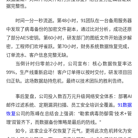
据完整性。
时间一分一秒流逝。第48小时，91团队在一台备用服务器
中发现了病毒备份的加密文件副本，通过比对分析，成功还原
了部分AES密钥。第60小时，研发部门的图纸文件开始逐步解
密，工程师们欢呼雀跃。第70小时，财务系统数据恢复完成，
订单流水、客户信息完整无缺。
当倒计时归零前2小时，公司宣布：核心数据恢复率达
99%，生产线重新启动！客户订单得以按时交付，研发项目回
归正轨。这场数据劫持危机，最终以技术团队的胜利告终。
事后复盘，公司投入数百万元升级网络安全体系：部署AI
邮件过滤系统、定期漏洞扫描、员工安全培训全覆盖。
91数据
恢复
公司的陈峰在总结会上强调：“勒索病毒防御需‘技术+管
理’双管齐下，而数据备份策略是最后的防线。”
如今，这家企业不仅恢复了元气，更将此次危机转化为安