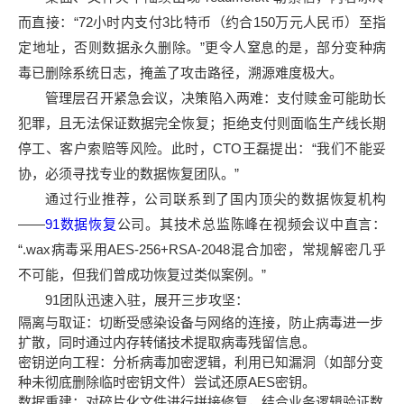
而直接：“72小时内支付3比特币（约合150万元人民币）至指
定地址，否则数据永久删除。”更令人窒息的是，部分变种病
毒已删除系统日志，掩盖了攻击路径，溯源难度极大。
管理层召开紧急会议，决策陷入两难：支付赎金可能助长
犯罪，且无法保证数据完全恢复；拒绝支付则面临生产线长期
停工、客户索赔等风险。此时，CTO王磊提出：“我们不能妥
协，必须寻找专业的数据恢复团队。”
通过行业推荐，公司联系到了国内顶尖的数据恢复机构
——
91数据恢复
公司。其技术总监陈峰在视频会议中直言：
“.wax病毒采用AES-256+RSA-2048混合加密，常规解密几乎
不可能，但我们曾成功恢复过类似案例。”
91团队迅速入驻，展开三步攻坚：
隔离与取证：切断受感染设备与网络的连接，防止病毒进一步
扩散，同时通过内存转储技术提取病毒残留信息。
密钥逆向工程：分析病毒加密逻辑，利用已知漏洞（如部分变
种未彻底删除临时密钥文件）尝试还原AES密钥。
数据重建：对碎片化文件进行拼接修复，结合业务逻辑验证数