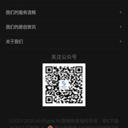
勒索病毒数据解密
Phobos家族
数据库修复
我们的服务流程
GlobeImposter家族
中毒数据库解密
免费咨询/数据诊断分析
Mallox家族
企业安全防护
我们的原创资讯
评估报价/数据恢复方案
Makop家族
勒索病毒数据恢复
确认下单/签订合同
lockbit家族
关于我们
勒索病毒数据解密
开始数据恢复专业施工
关于我们
数据库修复
数据验收/安全防御方案
关注公众号
服务承诺
中毒数据库解密
常见问答
企业安全知识
招贤礼才
联系我们
©2015-2025 All Rights 91数据恢复版权所有
粤ICP备
2020117780号-3
粤公网安备 44030502006563号