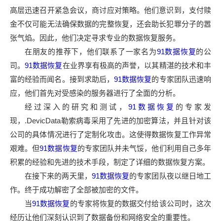
高层迅速召开紧急会议，商讨应对策略。他们意识到，支付赎
金不仅可能无法确保数据的完整恢复，还会助长犯罪分子的嚣
张气焰。因此，他们决定寻求专业的数据恢复服务。
在朋友的推荐下，他们联系了一家名为
91数据恢复
的公
司。
91数据恢复
在业界享有极高的声誉，以其精湛的技术和丰
富的经验而闻名。接到求助后，
91数据恢复
的专家团队迅速响
应，他们首先对受感染的服务器进行了全面的分析。
经过深入的研究和测试，
91数据恢复
的专家发
现，.DevicData勒索病毒采用了先进的加密算法，并且针对该
公司的具体情况进行了定制化攻击。这使得数据恢复工作异常
艰难。但
91数据恢复
的专家团队并未气馁，他们利用自己多年
积累的经验和先进的技术手段，制定了详细的数据恢复方案。
在接下来的两天里，
91数据恢复
的专家团队夜以继日地工
作。终于成功解密了全部被加密的文件。
当
91数据恢复
的专家将恢复的数据交付给该公司时，这次
经历让他们深刻认识到了数据备份和网络安全的重要性。